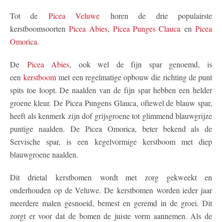
Tot de
Picea Veluwe
horen de drie populairste
kerstboomsoorten
Picea Abies
,
Picea Punges Clauca
en
Picea
Omorica
.
De
Picea Abies
, ook wel de fijn spar genoemd, is
een
kerstboom
met een regelmatige opbouw die richting de punt
spits toe loopt. De naalden van de fijn spar hebben een helder
groene kleur. De Picea Pungens Glauca, oftewel de blauw spar,
heeft als kenmerk zijn dof grijsgroene tot glimmend blauwgrijze
puntige naalden. De Picea Omorica, beter bekend als de
Servische spar, is een kegelvormige kerstboom met diep
blauwgroene naalden.
Dit drietal kerstbomen wordt met zorg gekweekt en
onderhouden op de Veluwe. De kerstbomen worden ieder jaar
meerdere malen gesnoeid, bemest en geremd in de groei. Dit
zorgt er voor dat de bomen de juiste vorm aannemen. Als de